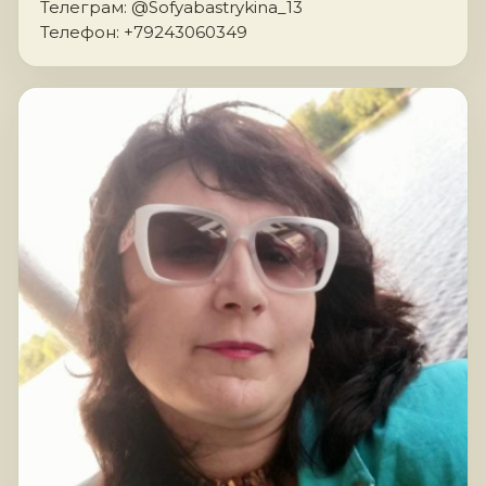
Телеграм: @Sofyabastrykina_13
Телефон: +79243060349