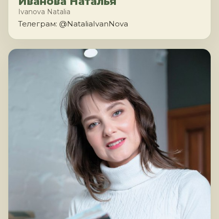
Иванова Наталья
Ivanova Natalia
Телеграм: @NataliaIvanNova