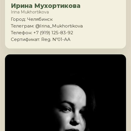
Ирина Мухортикова
Irina Mukhortikova
Город: Челябинск
Телеграм: @Irina_Mukhortikova
Телефон: +7 (919) 125-83-92
Сертификат: Reg. Nº01-AA