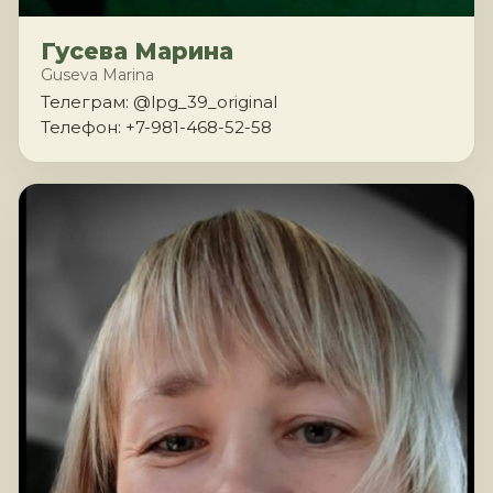
Гусева Марина
Guseva Marina
Телеграм: @lpg_39_original
Телефон: +7-981-468-52-58