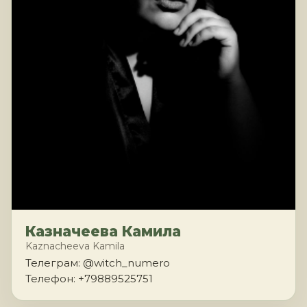
Казначеева Камила
Kaznacheeva Kamila
Телеграм: @witch_numero
Телефон: +79889525751