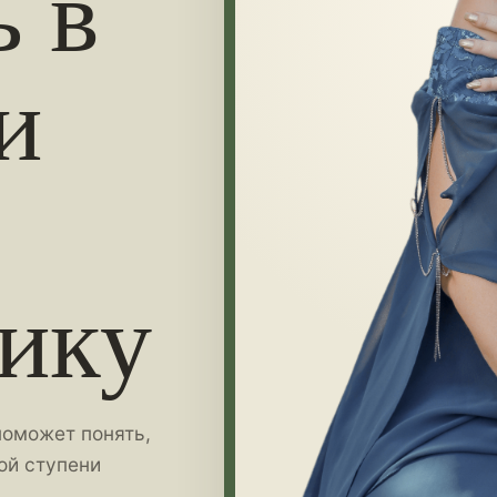
ь в
и
ику
поможет понять,
ой ступени