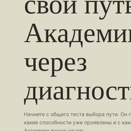
свой пут
Академи
через
диагност
Начните с общего теста выбора пути. Он 
какие способности уже проявлены и с как
Академии лучше начать.