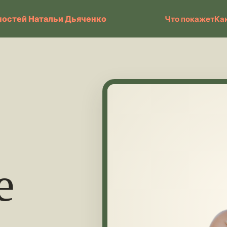
остей Натальи Дьяченко
Что покажет
Ка
е