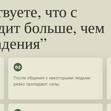
вуете, что с
дит больше, чем
адения”
02
После общения с некоторыми людьми
резко пропадают силы.